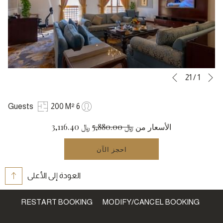
التالي
أزرار
سيؤدي
21
/
1
السابق
النقر
التحكم
في
فوق
200 M²
6 Guests
عرض
الروابط
الأسعار من
﷼ 5,880.00
﷼ 3,116.40
التالية
الشرائح
إلى
احجز الآن
تحديث
المحتوى
العودة إلى الأعلى
أعلاه
RESTART BOOKING
MODIFY/CANCEL BOOKING